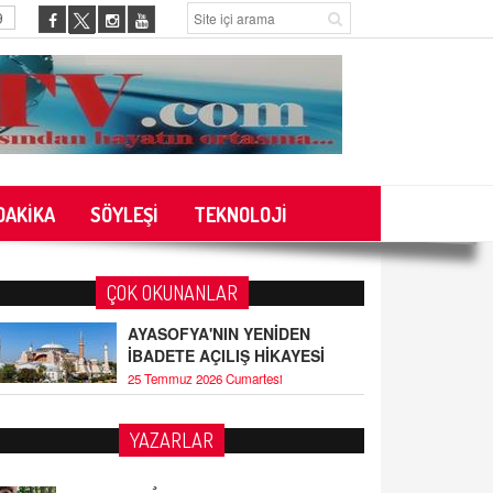
9
DAKİKA
SÖYLEŞİ
TEKNOLOJİ
ÇOK OKUNANLAR
AYASOFYA'NIN YENİDEN
İBADETE AÇILIŞ HİKAYESİ
25 Temmuz 2026 Cumartesi
YAZARLAR