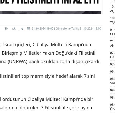
10:
AÇ
10:
TA
+
21.10.2024 19:00 | Güncelleme Tarihi: 21.10.2024 19:00
-
01:
SE
21:
 İsrail güçleri, Cibaliya Mülteci Kampı'nda
AN
rı Birleşmiş Milletler Yakın Doğu'daki Filistinli
07:
OK
ına (UNRWA) bağlı okuldan zorla dışarı çıkardı.
07:
06:
listinlileri top mermisiyle hedef alarak 7'sini
06:
VA
09:
08:
il ordusunun Cibaliya Mülteci Kampı'nda bir
08:
aldırıda öldürülen 7 Filistinli ile çok sayıda
ÖZ