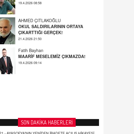
AHMED ÇITLAKOĞLU
OKUL SALDIRILARININ ORTAYA
ÇIKARTTIĞI GERÇEK!
21.4.2026 21:50
Fatih Bayhan
MAARİF MESELEMİZ ÇIKMAZDA!
19.4.2026 09:14
YUSUF YAVUZYILMAZ
EĞİTİM'DE ŞİDDET
19.4.2026 08:58
SON DAKİKA HABERLERİ
21 -
AYASOFYA'NIN YENİDEN İBADETE AÇILIŞ HİKAYESİ