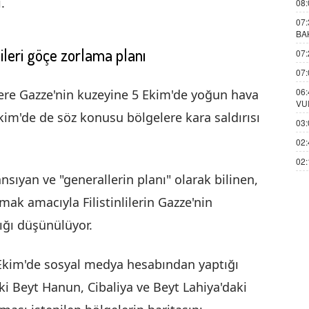
.
08:
07:
BA
nlileri göçe zorlama planı
07:
07:
06:
ere Gazze'nin kuzeyine 5 Ekim'de yoğun hava
VU
Ekim'de de söz konusu bölgelere kara saldırısı
03:
02:
02:
nsıyan ve "generallerin planı" olarak bilinen,
apmak amacıyla Filistinlilerin Gazze'nin
ığı düşünülüyor.
 Ekim'de sosyal medya hesabından yaptığı
ki Beyt Hanun, Cibaliya ve Beyt Lahiya'daki