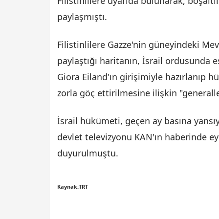
Filistinlilere uyarıda bulunarak, boşaltı
paylaşmıştı.
Filistinlilere Gazze'nin güneyindeki Me
paylaştığı haritanın, İsrail ordusunda
Giora Eiland'ın girişimiyle hazırlanıp h
zorla göç ettirilmesine ilişkin "generall
İsrail hükümeti, geçen ay basına yansıy
devlet televizyonu KAN'ın haberinde eyl
duyurulmuştu.
Kaynak:TRT