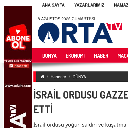
ANA SAYFA
YAZARLARIMIZ
NAMAZ
8 AĞUSTOS 2026 CUMARTESI
DÜNYA
EKONOMİ
HABER
MAG
Haberler
DÜNYA
İSRAİL ORDUSU GAZZE'
ETTİ
İsrail ordusu yoğun saldırı ve kuşatma 