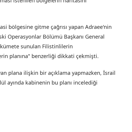
lması istenilen bölgelerin haritasını
vasi bölgesine gitme çağrısı yapan Adraee'nin
 eski Operasyonlar Bölümü Başkanı General
ükümete sunulan Filistinlilerin
erin planına" benzerliği dikkati çekmişti.
an plana ilişkin bir açıklama yapmazken, İsrail
ül ayında kabinenin bu planı incelediği