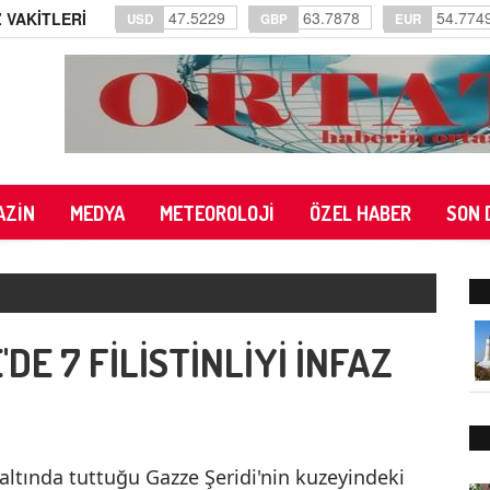
47.5229
63.7878
54.774
 VAKİTLERİ
USD
GBP
EUR
AZİN
MEDYA
METEOROLOJİ
ÖZEL HABER
SON 
DE 7 FİLİSTİNLİYİ İNFAZ
altında tuttuğu Gazze Şeridi'nin kuzeyindeki