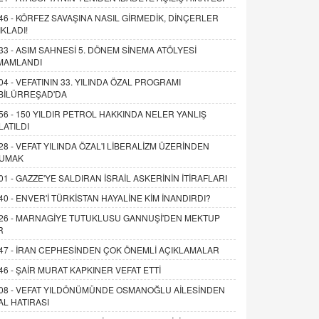
46 -
KÖRFEZ SAVAŞINA NASIL GİRMEDİK, DİNÇERLER
IKLADI!
33 -
ASIM SAHNESİ 5. DÖNEM SİNEMA ATÖLYESİ
MAMLANDI
04 -
VEFATININ 33. YILINDA ÖZAL PROGRAMI
BİLÜRREŞAD'DA
56 -
150 YILDIR PETROL HAKKINDA NELER YANLIŞ
LATILDI
28 -
VEFAT YILINDA ÖZAL'I LİBERALİZM ÜZERİNDEN
UMAK
01 -
GAZZE'YE SALDIRAN İSRAİL ASKERİNİN İTİRAFLARI
40 -
ENVER'İ TÜRKİSTAN HAYALİNE KİM İNANDIRDI?
26 -
MARNAGİYE TUTUKLUSU GANNUŞİ'DEN MEKTUP
R
47 -
İRAN CEPHESİNDEN ÇOK ÖNEMLİ AÇIKLAMALAR
46 -
ŞAİR MURAT KAPKINER VEFAT ETTİ
08 -
VEFAT YILDÖNÜMÜNDE OSMANOĞLU AİLESİNDEN
AL HATIRASI