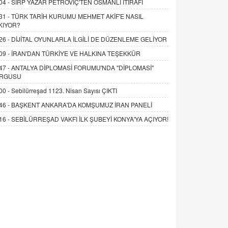
04 -
SIRP YAZAR PETROVİÇ'TEN OSMANLI İTİRAFI
31 -
TÜRK TARİH KURUMU MEHMET AKİF'E NASIL
KIYOR?
26 -
DİJİTAL OYUNLARLA İLGİLİ DE DÜZENLEME GELİYOR
09 -
İRAN'DAN TÜRKİYE VE HALKINA TEŞEKKÜR
47 -
ANTALYA DİPLOMASİ FORUMU'NDA "DİPLOMASİ"
RGUSU
00 -
Sebilürreşad 1123. Nisan Sayısı ÇIKTI
46 -
BAŞKENT ANKARA'DA KOMŞUMUZ İRAN PANELİ
16 -
SEBİLÜRREŞAD VAKFI İLK ŞUBEYİ KONYA'YA AÇIYOR!