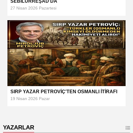
SEBİLÜRREŞAD'DA
27 Nisan 2026 Pazartesi
SIRP YAZAR PETROVİÇ'TEN OSMANLI İTİRAFI
19 Nisan 2026 Pazar
YAZARLAR